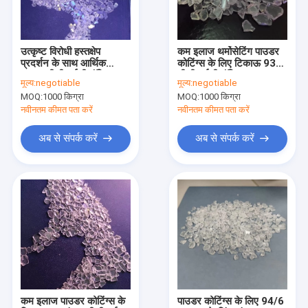
कारखाना भ्रमण
गुणवत्ता नियंत्रण
उत्कृष्ट विरोधी हस्तक्षेप
कम इलाज थर्मोसेटिंग पाउडर
प्रदर्शन के साथ आर्थिक
कोटिंग्स के लिए टिकाऊ 93/7
संपर्क करें
93/7 टीजीआईसी पॉलिएस्टर
टीजीआईसी पॉलिएस्टर राल
मूल्य:
negotiable
मूल्य:
negotiable
राल
MOQ:
1000 किग्रा
MOQ:
1000 किग्रा
एक उद्धरण का अनुरोध करें
नवीनतम कीमत पता करें
नवीनतम कीमत पता करें
अब से संपर्क करें
अब से संपर्क करें
संतृप्त पॉलिएस्टर रेजिन
पाउडर कोटिंग रेजिन
पॉलिएस्टर एपॉक्सी राल
टीजीआईसी पॉलिएस्टर राल
एचएए पॉलिएस्टर
कम इलाज पाउडर कोटिंग्स के
पाउडर कोटिंग्स के लिए 94/6