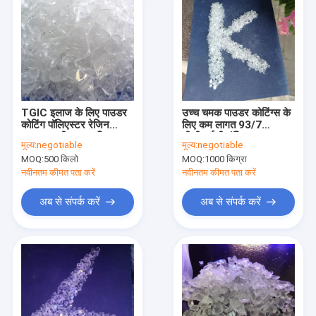
TGIC इलाज के लिए पाउडर
उच्च चमक पाउडर कोटिंग्स के
कोटिंग पॉलिएस्टर रेजिन
लिए कम लागत 93/7
उत्कृष्ट लचीलापन सम्मिश्रण
टीजीआईसी पॉलिएस्टर राल
मूल्य:
negotiable
मूल्य:
negotiable
प्रतिरोध NH8305
MOQ:
500 किलो
MOQ:
1000 किग्रा
नवीनतम कीमत पता करें
नवीनतम कीमत पता करें
अब से संपर्क करें
अब से संपर्क करें
घर
उत्पादों
हमारे बारे में