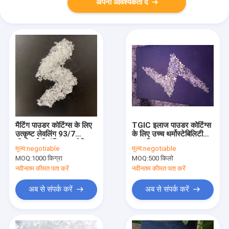
अपनी आवश्यकता दें
मैटिंग पाउडर कोटिंग्स के लिए
TGIC इलाज पाउडर कोटिंग्स
उत्कृष्ट लेवलिंग 93/7
के लिए उच्च थर्मोस्टेबिलिटी
टीजीआईसी पॉलिएस्टर रेज़िन
सुपर टिकाऊ NH-9307
मूल्य:
negotiable
मूल्य:
negotiable
पॉलिएस्टर रेजिन
MOQ:
1000 किग्रा
MOQ:
500 किलो
नवीनतम कीमत पता करें
नवीनतम कीमत पता करें
अब से संपर्क करें
अब से संपर्क करें