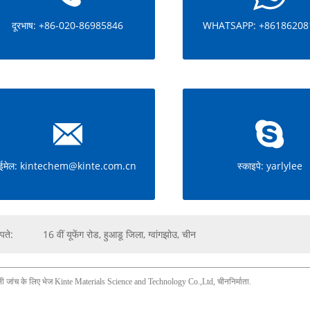
दूरभाष: +86-020-86985846
WHATSAPP: +86186208
ईमेल: kintechem@kinte.com.cn
स्काइपे: yarlylee
पते:
16 वीं यूफेंग रोड, हुआडू जिला, ग्वांगझोउ, चीन