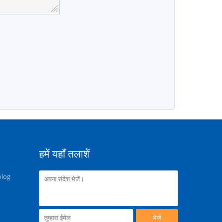
हमें यहाँ तलाशें
olog
भेजें