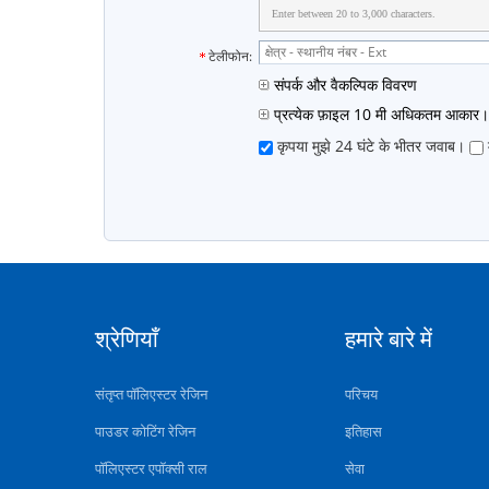
Enter between 20 to 3,000 characters.
टेलीफोन:
संपर्क और वैकल्पिक विवरण
प्रत्येक फ़ाइल 10 मी अधिकतम आकार।
कृपया मुझे 24 घंटे के भीतर जवाब।
श्रेणियाँ
हमारे बारे में
संतृप्त पॉलिएस्टर रेजिन
परिचय
पाउडर कोटिंग रेजिन
इतिहास
पॉलिएस्टर एपॉक्सी राल
सेवा