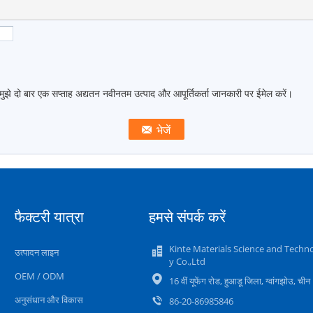
मुझे दो बार एक सप्ताह अद्यतन नवीनतम उत्पाद और आपूर्तिकर्ता जानकारी पर ईमेल करें।
फैक्टरी यात्रा
हमसे संपर्क करें
Kinte Materials Science and Techn
उत्पादन लाइन
y Co.,Ltd
OEM / ODM
16 वीं यूफेंग रोड, हुआडू जिला, ग्वांगझोउ, चीन
अनुसंधान और विकास
86-20-86985846