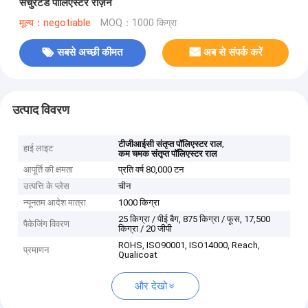
सैचुरेटेड पॉलिएस्टर रेज़िन
मूल्य：negotiable
MOQ：1000 किग्रा
सबसे अच्छी कीमत
अब से संपर्क करें
उत्पाद विवरण
,
टीजीआईसी संतृप्त पॉलिएस्टर राल
हाई लाइट
कम चमक संतृप्त पॉलिएस्टर राल
आपूर्ति की क्षमता
प्रति वर्ष 80,000 टन
उत्पत्ति के प्लेस
चीन
न्यूनतम आदेश मात्रा
1000 किग्रा
25 किग्रा / पीई बैग, 875 किग्रा / फूस, 17,500
पैकेजिंग विवरण
किग्रा / 20 जीपी
ROHS, ISO90001, ISO14000, Reach,
प्रमाणन
Qualicoat
और देखो