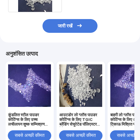
जारी रखें
अनुशंसित उत्पाद
कुंडलित स्टील पाउडर
आउटडोर लो ग्लॉस पाउडर
बाहरी लो ग्लॉस पाउ
कोटिंग्स के लिए उच्च
कोटिंग्स के लिए TGIC
कोटिंग्स के लिए अति
लचीलापन शुष्क सम्मिश्रण
ब्लेंडिंग सेचुरेटेड पॉलिएस्टर
टिकाऊ मिश्रित पॉलि
प्लॉस्टर राल
रेज़िन
रेज़िन
सबसे अच्छी कीमत
सबसे अच्छी कीमत
सबसे अच्छी 