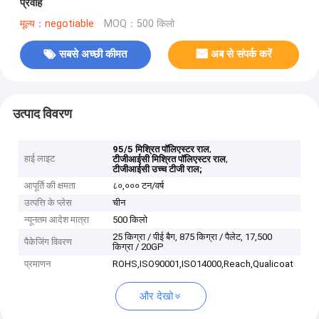
प्रवाह
मूल्य：negotiable
MOQ：500 किलो
सबसे अच्छी कीमत
अब से संपर्क करें
उत्पाद विवरण
,
95/5 मिश्रित पॉलिएस्टर राल
हाई लाइट
,
टीजीआईसी मिश्रित पॉलिएस्टर राल
टीजीआईसी उच्च टीजी राल;
आपूर्ति की क्षमता
८०,००० टन/वर्ष
उत्पत्ति के प्लेस
चीन
न्यूनतम आदेश मात्रा
500 किलो
25 किग्रा / पीई बैग, 875 किग्रा / पैलेट, 17,500
पैकेजिंग विवरण
किग्रा / 20GP
प्रमाणन
ROHS,ISO90001,ISO14000,Reach,Qualicoat
और देखो