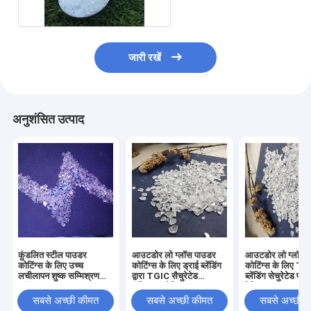
जारी रखें
अनुशंसित उत्पाद
कुंडलित स्टील पाउडर
आउटडोर लो ग्लॉस पाउडर
आउटडोर लो ग्लॉस 
कोटिंग्स के लिए उच्च
कोटिंग्स के लिए ड्राई ब्लेंडिंग
कोटिंग्स के लिए T
लचीलापन शुष्क सम्मिश्रण
द्वारा TGIC सैचुरेटेड
ब्लेंडिंग सेचुरेटेड पॉ
प्लॉस्टर राल
पॉलिएस्टर रेज़िन
रेज़िन
सबसे अच्छी कीमत
सबसे अच्छी कीमत
सबसे अच्छी 