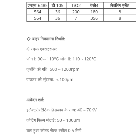
एनएच-6485
टी 105
TiO2
बेसो4
लेवलिंग एजेंट
564
36
200
180
8
564
36
/
356
8
◇ बाहर निकालना स्थिति:
दो स्क्रू एक्सट्रूडर
जोन I: 90～110℃ जोन II: 110～120℃
क्रांति की गति: 500～1200rpm
पाउडर की सुंदरता: ＜100μm
आवेदन शर्त:
इलेक्ट्रोस्टैटिक छिड़काव के साथ: 40～70KV
कोटिंग फिल्म मोटाई: 50～100μm
घटा हुआ कोल्ड रोल्ड स्टील 0.5 मिमी