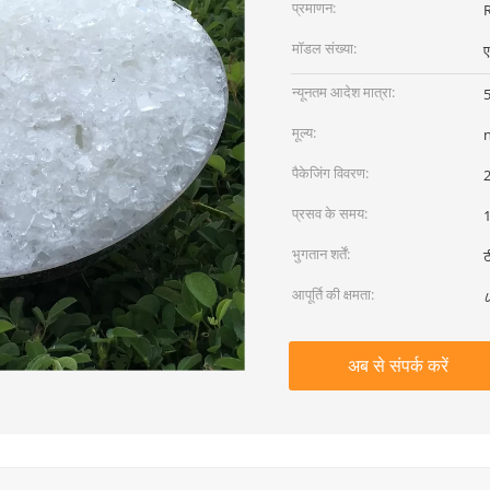
प्रमाणन:
मॉडल संख्या:
न्यूनतम आदेश मात्रा:
मूल्य:
पैकेजिंग विवरण:
2
प्रसव के समय:
1
भुगतान शर्तें:
ट
आपूर्ति की क्षमता:
८
अब से संपर्क करें