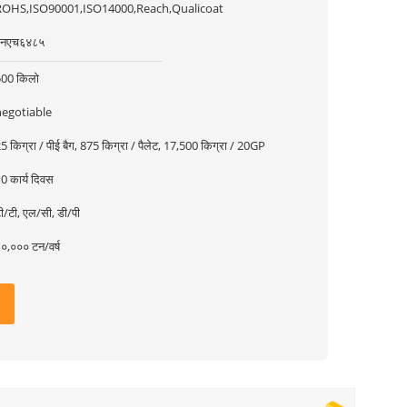
ROHS,ISO90001,ISO14000,Reach,Qualicoat
एनएच६४८५
500 किलो
negotiable
5 किग्रा / पीई बैग, 875 किग्रा / पैलेट, 17,500 किग्रा / 20GP
0 कार्य दिवस
ी/टी, एल/सी, डी/पी
०,००० टन/वर्ष