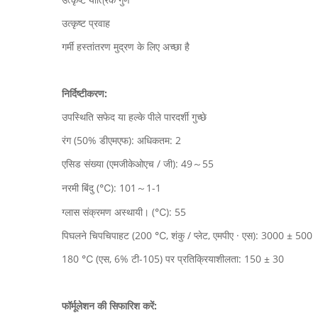
उत्कृष्ट प्रवाह
गर्मी हस्तांतरण मुद्रण के लिए अच्छा है
निर्दिष्टीकरण:
उपस्थिति सफेद या हल्के पीले पारदर्शी गुच्छे
रंग (50% डीएमएफ): अधिकतम: 2
एसिड संख्या (एमजीकेओएच / जी): 49～55
नरमी बिंदु (℃): 101～1-1
ग्लास संक्रमण अस्थायी। (℃): 55
पिघलने चिपचिपाहट (200 ℃, शंकु / प्लेट, एमपीए · एस): 3000 ± 500
180 ℃ (एस, 6% टी-105) पर प्रतिक्रियाशीलता: 150 ± 30
फॉर्मूलेशन की सिफारिश करें: