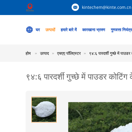
kintechem@kinte.com.cn
घर
उत्पादों
हमारे बारे में
कारखाना भ्रमण
गुणवत्ता नियंत्
होम
उत्पाद
एचएए पॉलिएस्टर
९४:६ पारदर्शी गुच्छे में पाउड
९४:६ पारदर्शी गुच्छे में पाउडर कोटिं