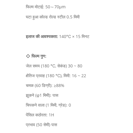
फिल्म मोटाई: 50～70μm
घटा हुआ कोल्ड रोल्ड स्टील 0.5 मिमी
इलाज की आवश्यकता:
140℃ × 15 मिनट
◇ फिल्म गुण:
जेल समय (180 ℃, सेकंड) 30 ~ 80
क्षैतिज प्रवाह (180 ℃), मिमी: 16 ~ 22
चमक (60 डिग्री): ≥88%
झुकने (φ1 मिमी): पास
चिपकने वाला (1 मिमी, ग्रेड): 0
पेंसिल कठोरता: 1H
प्रभाव (50 सेमी) पास