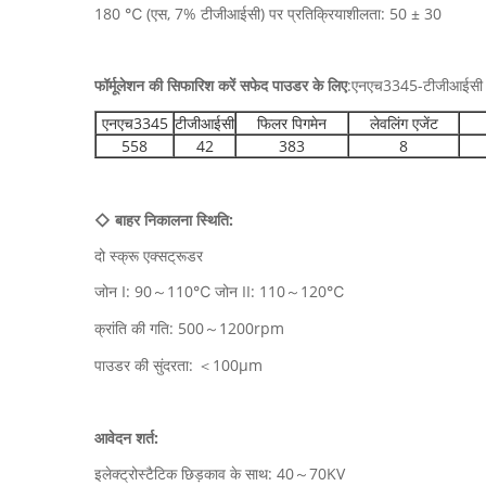
180 ℃ (एस, 7% टीजीआईसी) पर प्रतिक्रियाशीलता: 50 ± 30
फॉर्मूलेशन की सिफारिश करें
सफेद पाउडर के लिए
:एनएच3345-टीजीआईसी
एनएच3345
टीजीआईसी
फिलर पिगमेन
लेवलिंग एजेंट
558
42
383
8
◇ बाहर निकालना स्थिति:
दो स्क्रू एक्सट्रूडर
जोन I: 90～110℃ जोन II: 110～120℃
क्रांति की गति: 500～1200rpm
पाउडर की सुंदरता: ＜100μm
आवेदन शर्त:
इलेक्ट्रोस्टैटिक छिड़काव के साथ: 40～70KV