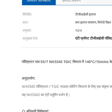
विस्तार जानकारी
उत्पाद विवरण
विनिर्देश:
टीजीआईसी इलाज
लाभ:
कम इलाज तापमान, विरोधी खिल
अनुपात:
९३/७
एंटी फ्रॉस्ट टीजीआईसी पॉलिए
प्रमुखता देना:
पॉलिएस्टर राल 93/7 NH3345 TGIC सिस्टम में 140°C/15mins के
अनुप्रयोग:
NH3345 पॉलिएस्टर / TGIC पाउडर कोटिंग सिस्टम के लिए एक संतृप्त कार
यह NH3343 का एंटी ब्लूमिंग वर्जन है।
◇ बुनियादी विशेषताएं: